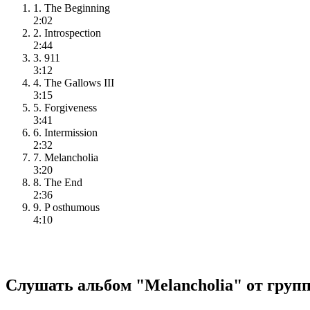
1. The Beginning
2:02
2. Introspection
2:44
3. 911
3:12
4. The Gallows III
3:15
5. Forgiveness
3:41
6. Intermission
2:32
7. Melancholia
3:20
8. The End
2:36
9. P osthumous
4:10
Слушать альбом "Melancholia" от груп