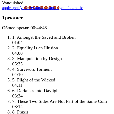
apple
spotify
deezer
amazon-music
youtube-music
Треклист
Общее время:
00:44:48
1. Amongst the Saved and Broken
01:04
2. Equality Is an Illusion
04:00
3. Manipulation by Design
05:35
4. Survivors Torment
04:10
5. Plight of the Wicked
04:11
6. Darkness into Daylight
03:34
7. These Two Sides Are Not Part of the Same Coin
03:14
8. Praxis