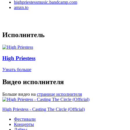
highpriestessmusic.bandcamp.com
amzn.to
Исполнитель
High Priestess
Узнать больше
Видео исполнителя
Больше видео на
странице исполнителя
High Priestess - Casting The Circle (Official)
Фестивали
Концерты
Лайвы