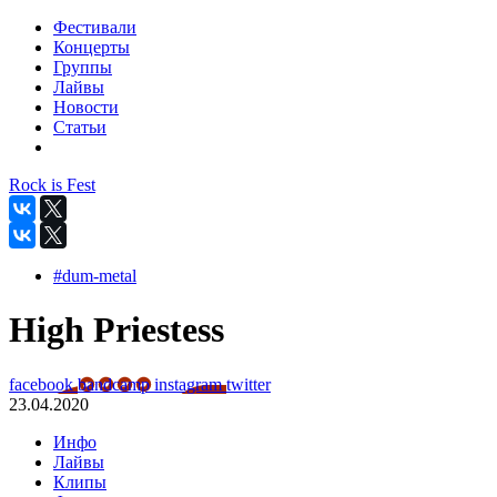
Фестивали
Концерты
Группы
Лайвы
Новости
Статьи
Rock is Fest
#dum-metal
High Priestess
facebook
bandcamp
instagram
twitter
23.04.2020
Инфо
Лайвы
Клипы