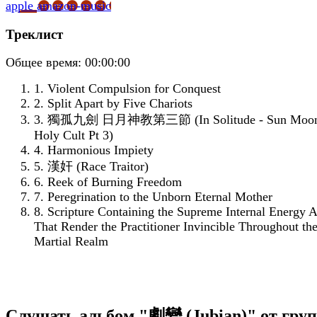
apple
amazon-music
Треклист
Общее время:
00:00:00
1. Violent Compulsion for Conquest
2. Split Apart by Five Chariots
3. 獨孤九劍 日月神教第三節 (In Solitude - Sun Moo
Holy Cult Pt 3)
4. Harmonious Impiety
5. 漢奸 (Race Traitor)
6. Reek of Burning Freedom
7. Peregrination to the Unborn Eternal Mother
8. Scripture Containing the Supreme Internal Energy A
That Render the Practitioner Invincible Throughout th
Martial Realm
Слушать альбом "劇變 (Jubian)" от гру