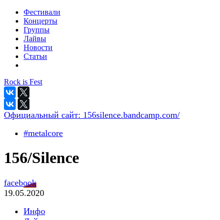
Фестивали
Концерты
Группы
Лайвы
Новости
Статьи
Rock is Fest
Официальный сайт:
156silence.bandcamp.com/
#metalcore
156/Silence
facebook
19.05.2020
Инфо