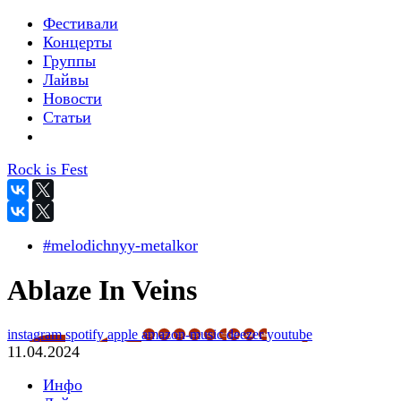
Фестивали
Концерты
Группы
Лайвы
Новости
Статьи
Rock is Fest
#melodichnyy-metalkor
Ablaze In Veins
instagram
spotify
apple
amazon-music
deezer
youtube
11.04.2024
Инфо