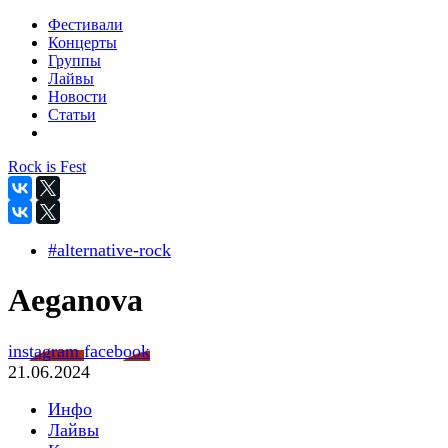
Фестивали
Концерты
Группы
Лайвы
Новости
Статьи
Rock is Fest
#alternative-rock
Aeganova
instagram
facebook
21.06.2024
Инфо
Лайвы