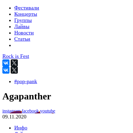
Фестивали
Концерты
Группы
Лайвы
Новости
Статьи
Rock is Fest
#pop-pank
Agapanther
instagram
facebook
youtube
09.11.2020
Инфо