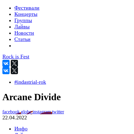
Фестивали
Концерты
Группы
Лайвы
Новости
Статьи
Rock is Fest
#indastrial-rok
Arcane Divide
facebook
globe
instagram
twitter
22.04.2022
Инфо