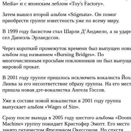
Media» и с японским леблом «Toy's Factory».
Затем вышел второй альбом «Stigmata». Он помог
приобрести группе известность уже по всему миру.
В 1999 году басистом стал Шарли Д’Анджело, а за удар
сел Даниэль Эрландссон.
Через короткий промежуток времени был выпущен нов
альбом под названием «Burning Bridges». По
многочисленным просьбам поклонников он был выпущ
мировой прокат.
В 2001 году группе пришлось исключить вокалиста Йох
Лиива за его несоответствие образу группы. На его мес
пришла новая дэт-вокалистка Ангела Госсов.
Уже в составе новой вокалистки в 2001 году группа
выпускает альбом «Wages of Sin».
Сразу после выхода в 2005 году шестого альбома «Doom
Machine» группу покидает Кристофер Эмотт. Его место
занято гитаристом Фредриком Окессоном. Но спустя