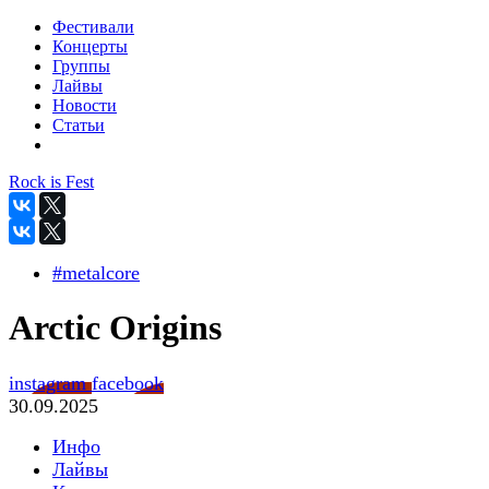
Фестивали
Концерты
Группы
Лайвы
Новости
Статьи
Rock is Fest
#metalcore
Arctic Origins
instagram
facebook
30.09.2025
Инфо
Лайвы