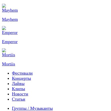
Mayhem
Emperor
Mortiis
Фестивали
Концерты
Лайвы
Клипы
Новости
Статьи
Группы / Музыканты