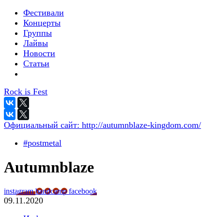
Фестивали
Концерты
Группы
Лайвы
Новости
Статьи
Rock is Fest
Официальный сайт:
http://autumnblaze-kingdom.com/
#postmetal
Autumnblaze
instagram
bandcamp
facebook
09.11.2020