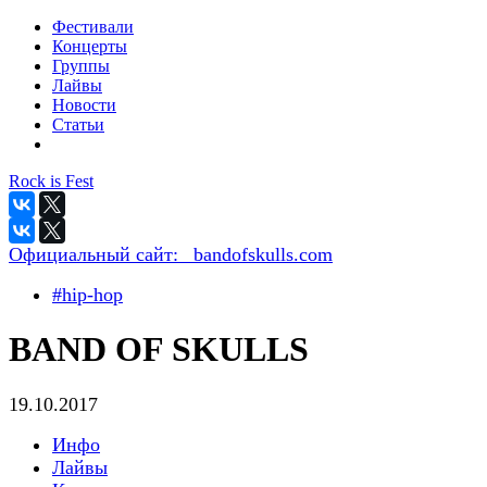
Фестивали
Концерты
Группы
Лайвы
Новости
Статьи
Rock is Fest
Официальный сайт:
_bandofskulls.com
#hip-hop
BAND OF SKULLS
19.10.2017
Инфо
Лайвы