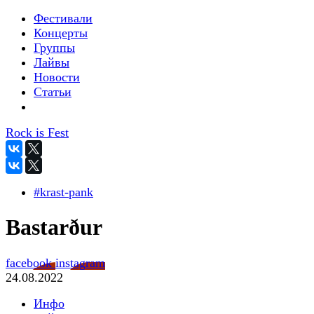
Фестивали
Концерты
Группы
Лайвы
Новости
Статьи
Rock is Fest
#krast-pank
Bastarður
facebook
instagram
24.08.2022
Инфо