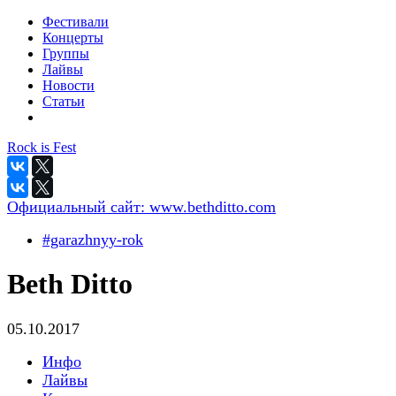
Фестивали
Концерты
Группы
Лайвы
Новости
Статьи
Rock is Fest
Официальный сайт:
www.bethditto.com
#garazhnyy-rok
Beth Ditto
05.10.2017
Инфо
Лайвы