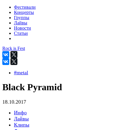
Фестивали
Концерты
Группы
Лайвы
Новости
Статьи
Rock is Fest
#metal
Black Pyramid
18.10.2017
Инфо
Лайвы
Клипы