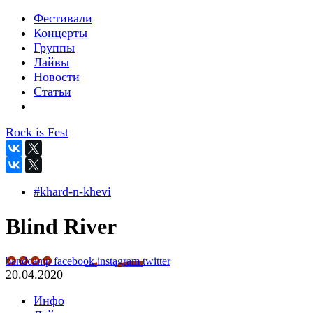
Фестивали
Концерты
Группы
Лайвы
Новости
Статьи
Rock is Fest
#khard-n-khevi
Blind River
bandcamp
facebook
instagram
twitter
20.04.2020
Инфо