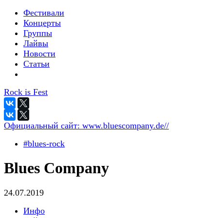
Фестивали
Концерты
Группы
Лайвы
Новости
Статьи
Rock is Fest
Официальный сайт:
www.bluescompany.de//
#blues-rock
Blues Company
24.07.2019
Инфо