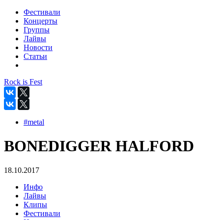
Фестивали
Концерты
Группы
Лайвы
Новости
Статьи
Rock is Fest
#metal
BONEDIGGER HALFORD
18.10.2017
Инфо
Лайвы
Клипы
Фестивали