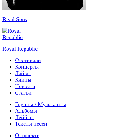
Rival Sons
Royal Republic
Фестивали
Концерты
Лайвы
Клипы
Новости
Статьи
Группы / Музыканты
Альбомы
Лейблы
Тексты песен
О проекте