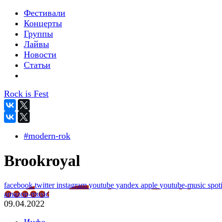
Фестивали
Концерты
Группы
Лайвы
Новости
Статьи
Rock is Fest
#modern-rok
Brookroyal
facebook
twitter
instagram
youtube
yandex
apple
youtube-music
spot
amazon-music
09.04.2022
Инфо