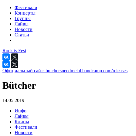
Фестивали
Концерты
Группы
Лайвы
Новости
Статьи
Rock is Fest
Официальный сайт:
butcherspeedmetal.bandcamp.com/releases
Bütcher
14.05.2019
Инфо
Лайвы
Клипы
Фестивали
Новости