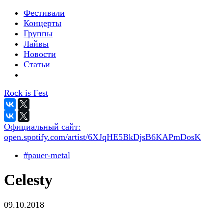
Фестивали
Концерты
Группы
Лайвы
Новости
Статьи
Rock is Fest
Официальный сайт:
open.spotify.com/artist/6XJqHE5BkDjsB6KAPmDosK
#pauer-metal
Celesty
09.10.2018