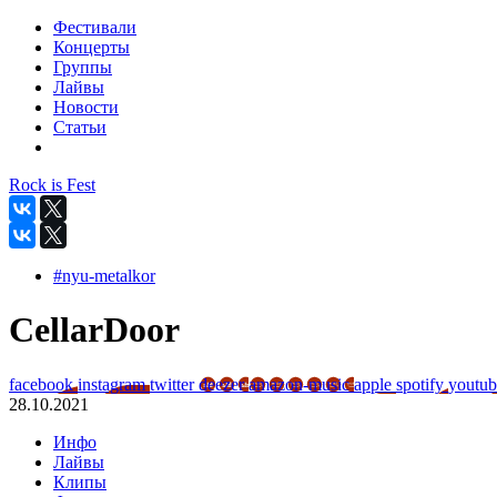
Фестивали
Концерты
Группы
Лайвы
Новости
Статьи
Rock is Fest
#nyu-metalkor
CellarDoor
facebook
instagram
twitter
deezer
amazon-music
apple
spotify
youtu
28.10.2021
Инфо
Лайвы
Клипы