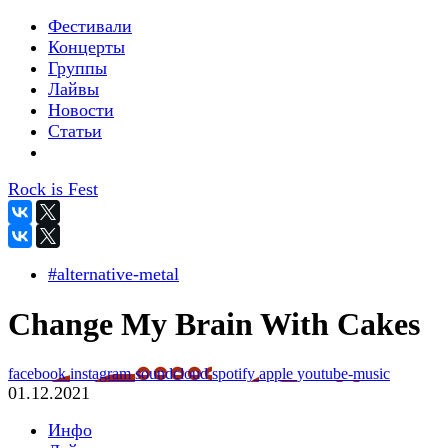
Фестивали
Концерты
Группы
Лайвы
Новости
Статьи
Rock is Fest
#alternative-metal
Change My Brain With Cakes
facebook
instagram
soundcloud
spotify
apple
youtube-music
01.12.2021
Инфо