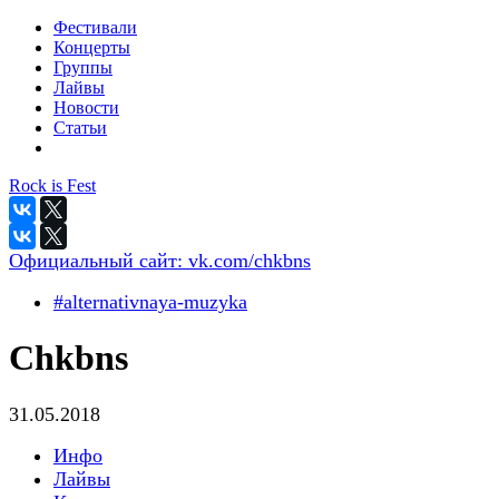
Фестивали
Концерты
Группы
Лайвы
Новости
Статьи
Rock is Fest
Официальный сайт:
vk.com/chkbns
#alternativnaya-muzyka
Chkbns
31.05.2018
Инфо
Лайвы