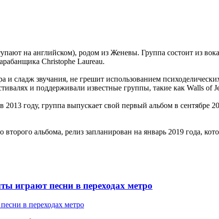
тупают на английском), родом из Женевы. Группа состоит из вока
 барабанщика Christophe Laureau.
ра и сладж звучания, не грешит использованием психоделическ
алях и поддерживали известные группы, такие как Walls of Jerich
 в 2013 году, группа выпускает свой первый альбом в сентябре 20
 второго альбома, релиз запланирован на январь 2019 года, ко
ты играют песни в переходах метро