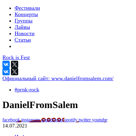
Фестивали
Концерты
Группы
Лайвы
Новости
Статьи
Rock is Fest
Официальный сайт:
www.danielfromsalem.com/
#pгnk-roсk
DanielFromSalem
facebook
instagram
soundcloud
spotify
twitter
youtube
14.07.2021