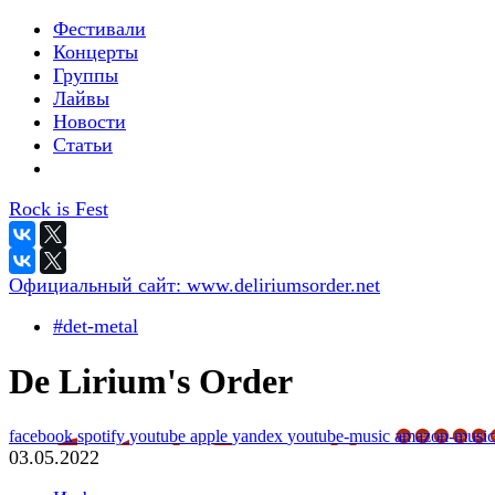
Фестивали
Концерты
Группы
Лайвы
Новости
Статьи
Rock is Fest
Официальный сайт:
www.deliriumsorder.net
#det-metal
De Lirium's Order
facebook
spotify
youtube
apple
yandex
youtube-music
amazon-music
03.05.2022