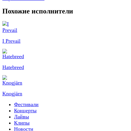
Похожие исполнители
I Prevail
Hatebreed
Knogjärn
Фестивали
Концерты
Лайвы
Клипы
Новости