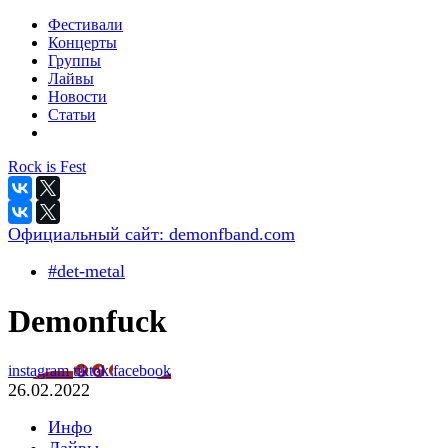
Фестивали
Концерты
Группы
Лайвы
Новости
Статьи
Rock is Fest
Официальный сайт:
demonfband.com
#det-metal
Demonfuck
instagram
tiktok
facebook
26.02.2022
Инфо
Лайвы