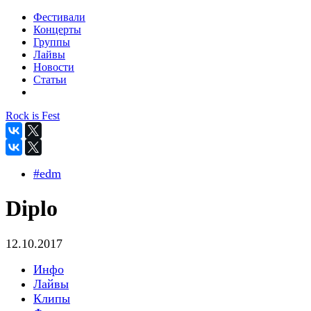
Фестивали
Концерты
Группы
Лайвы
Новости
Статьи
Rock is Fest
#edm
Diplo
12.10.2017
Инфо
Лайвы
Клипы