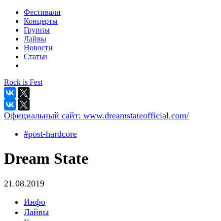
Фестивали
Концерты
Группы
Лайвы
Новости
Статьи
Rock is Fest
Официальный сайт:
www.dreamstateofficial.com/
#post-hardcore
Dream State
21.08.2019
Инфо
Лайвы