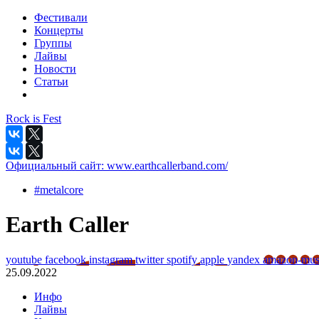
Фестивали
Концерты
Группы
Лайвы
Новости
Статьи
Rock is Fest
Официальный сайт:
www.earthcallerband.com/
#metalcore
Earth Caller
youtube
facebook
instagram
twitter
spotify
apple
yandex
amazon-mu
25.09.2022
Инфо
Лайвы