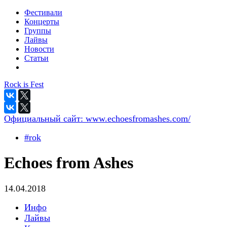
Фестивали
Концерты
Группы
Лайвы
Новости
Статьи
Rock is Fest
Официальный сайт:
www.echoesfromashes.com/
#rok
Echoes from Ashes
14.04.2018
Инфо
Лайвы