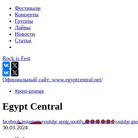
Фестивали
Концерты
Группы
Лайвы
Новости
Статьи
Rock is Fest
Официальный сайт:
www.egyptcentral.net/
#post-grunge
Egypt Central
facebook
instagram
youtube
apple
spotify
amazon-music
youtube-mu
30.03.2024