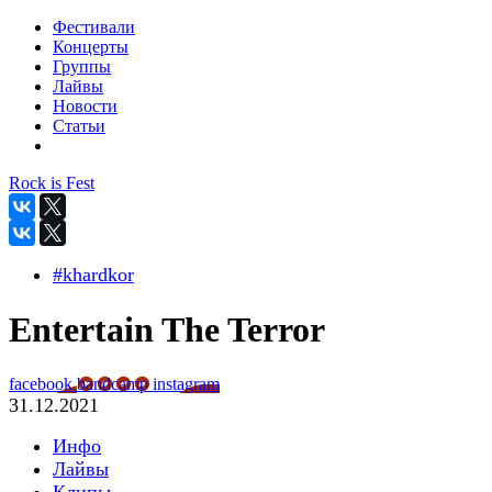
Фестивали
Концерты
Группы
Лайвы
Новости
Статьи
Rock is Fest
#khardkor
Entertain The Terror
facebook
bandcamp
instagram
31.12.2021
Инфо
Лайвы
Клипы