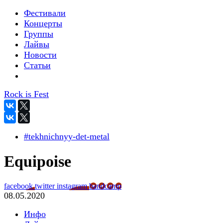
Фестивали
Концерты
Группы
Лайвы
Новости
Статьи
Rock is Fest
#tekhnichnyy-det-metal
Equipoise
facebook
twitter
instagram
bandcamp
08.05.2020
Инфо