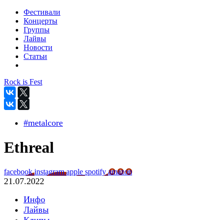
Фестивали
Концерты
Группы
Лайвы
Новости
Статьи
Rock is Fest
#metalcore
Ethreal
facebook
instagram
apple
spotify
amazon
21.07.2022
Инфо
Лайвы
Клипы