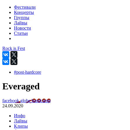
Фестивали
Концерты
Группы
Лайвы
Новости
Статьи
Rock is Fest
#post-hardcore
Еveraged
facebook
globe
bandcamp
24.09.2020
Инфо
Лайвы
Клипы