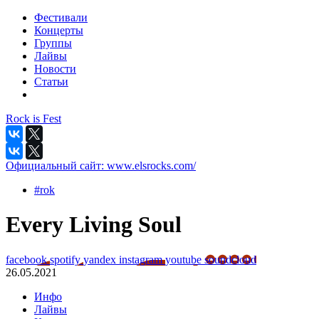
Фестивали
Концерты
Группы
Лайвы
Новости
Статьи
Rock is Fest
Официальный сайт:
www.elsrocks.com/
#rok
Every Living Soul
facebook
spotify
yandex
instagram
youtube
soundcloud
26.05.2021
Инфо
Лайвы