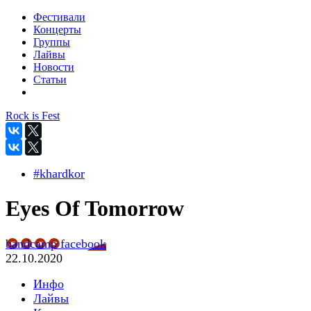
Фестивали
Концерты
Группы
Лайвы
Новости
Статьи
Rock is Fest
#khardkor
Eyes Of Tomorrow
bandcamp
facebook
22.10.2020
Инфо
Лайвы