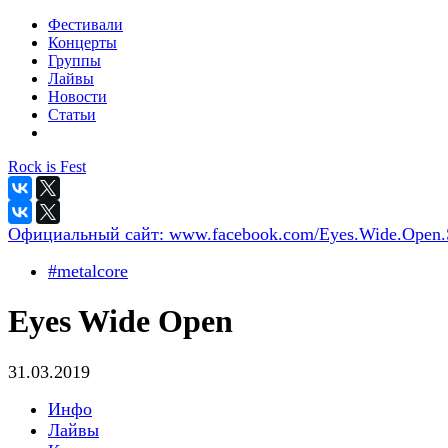
Фестивали
Концерты
Группы
Лайвы
Новости
Статьи
Rock is Fest
Официальный сайт:
www.facebook.com/Eyes.Wide.Open
#metalcore
Eyes Wide Open
31.03.2019
Инфо
Лайвы