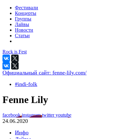
Фестивали
Концерты
Группы
Лайвы
Новости
Статьи
Rock is Fest
Официальный сайт:
fenne-lily.com/
#indi-folk
Fenne Lily
facebook
instagram
twitter
youtube
24.06.2020
Инфо
Лайвы