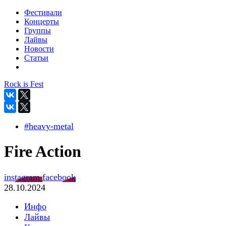
Фестивали
Концерты
Группы
Лайвы
Новости
Статьи
Rock is Fest
#heavy-metal
Fire Action
instagram
facebook
28.10.2024
Инфо
Лайвы