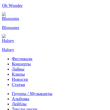
Oh Wonder
Blossoms
Halsey
Фестивали
Концерты
Лайвы
Клипы
Новости
Статьи
Группы / Музыканты
Альбомы
Лейблы
Тексты песен