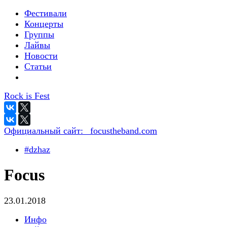
Фестивали
Концерты
Группы
Лайвы
Новости
Статьи
Rock is Fest
Официальный сайт:
_focustheband.com
#dzhaz
Focus
23.01.2018
Инфо