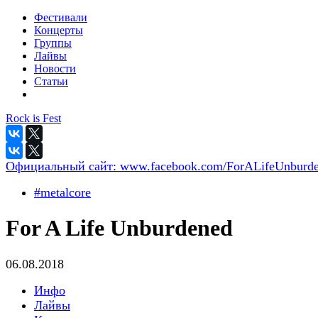
Фестивали
Концерты
Группы
Лайвы
Новости
Статьи
Rock is Fest
Официальный сайт:
www.facebook.com/ForALifeUnburde
#metalcore
For A Life Unburdened
06.08.2018
Инфо
Лайвы